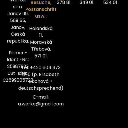
Besuche,
378 81.
349 01.
534 01
s.r.o.
Postanschrift
Janov 119,
usw.:
569 55,
Janov,
Holandská
Česká
11,
republika.
Moravská
Třebová,
Firmen-
571 01.
Ident.-Nr.:
25987933
Tel: +420 604 373
USt-IdNr.:
376 (p. Elisabeth
CZ699005722
Zachová +
deutschsprechend)
E-mail:
a.werke@gmail.com