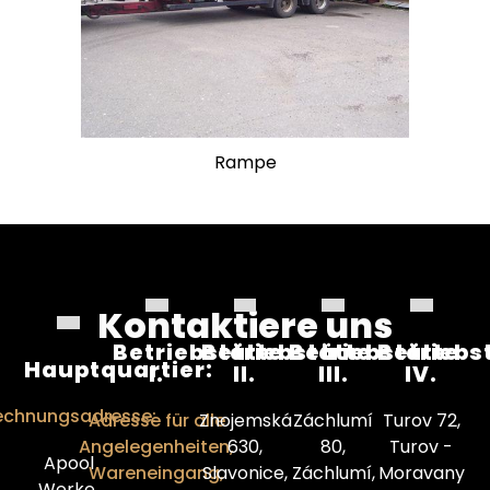
Rampe
Kontaktiere uns
Betriebstätte
Betriebstätte
Betriebstätte
Betriebs
Hauptquartier:
I.
II.
III.
IV.
echnungsadresse:
Adresse für alle
Znojemská
Záchlumí
Turov 72,
Angelegenheiten,
630,
80,
Turov -
Apool
Wareneingang,
Slavonice,
Záchlumí,
Moravany
Werke,