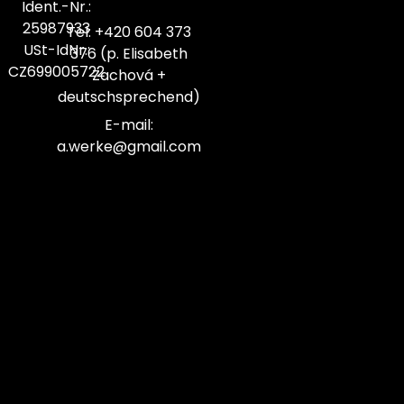
Ident.-Nr.:
25987933
Tel: +420 604 373
USt-IdNr.:
376 (p. Elisabeth
CZ699005722
Zachová +
deutschsprechend)
E-mail:
a.werke@gmail.com