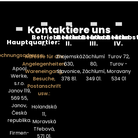
Kontaktiere uns
Betriebstätte
Betriebstätte
Betriebstätte
Betriebs
Hauptquartier:
I.
II.
III.
IV.
echnungsadresse:
Adresse für alle
Znojemská
Záchlumí
Turov 72,
Angelegenheiten,
630,
80,
Turov -
Apool
Wareneingang,
Slavonice,
Záchlumí,
Moravany
Werke,
Besuche,
378 81.
349 01.
534 01
s.r.o.
Postanschrift
Janov 119,
usw.:
569 55,
Janov,
Holandská
Česká
11,
republika.
Moravská
Třebová,
Firmen-
571 01.