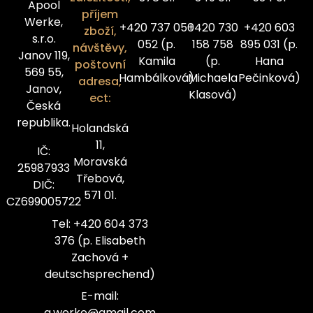
Apool
příjem
Werke,
+420 737 050
+420 730
+420 603
zboží,
s.r.o.
052 (p.
158 758
895 031 (p.
návštěvy,
Janov 119,
Kamila
(p.
Hana
poštovní
569 55,
Hambálková)
Michaela
Pečinková)
adresa,
Janov,
Klasová)
ect:
Česká
republika.
Holandská
11,
IČ:
Moravská
25987933
Třebová,
DIČ:
571 01.
CZ699005722
Tel: +420 604 373
376 (p. Elisabeth
Zachová +
deutschsprechend)
E-mail:
a.werke@gmail.com