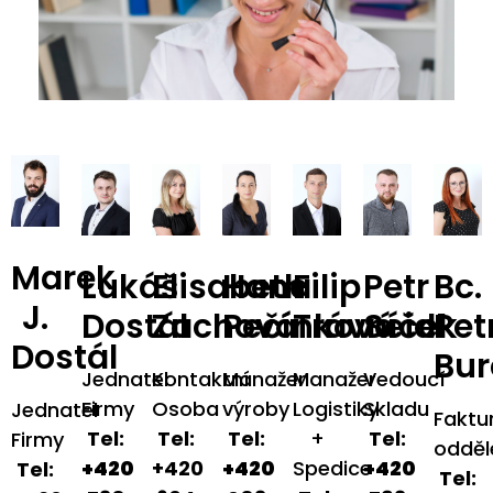
Marek
Lukáš
Elisabeth
Hana
Filip
Petr
Bc.
J.
Dostál
Zachová
Pečínková
Trávníček
Seidl
Pet
Dostál
Bur
Jednatel
Kontaktní
Manažer
Manažer
Vedoucí
Firmy
Osoba
výroby
Logistiky
Skladu
Jednatel
Faktu
Tel:
Tel:
Tel:
+
Tel:
Firmy
odděl
+420
+420
+420
Spedice
+420
Tel:
Tel: