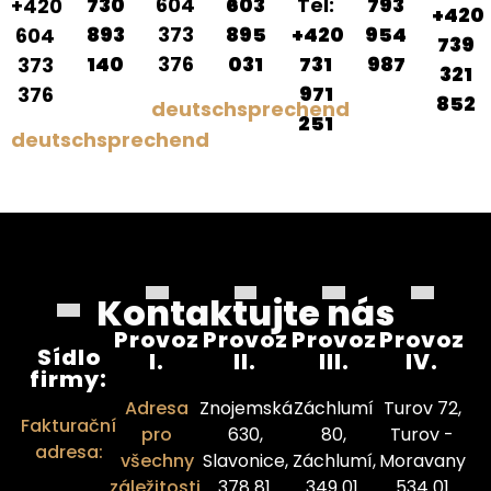
730
604
603
Tel:
793
+420
+420
893
373
895
+420
954
604
739
140
376
031
731
987
373
321
971
376
852
deutschsprechend
251
deutschsprechend
Kontaktujte nás
Provoz
Provoz
Provoz
Provoz
Sídlo
I.
II.
III.
IV.
firmy:
Adresa
Znojemská
Záchlumí
Turov 72,
Fakturační
pro
630,
80,
Turov -
adresa:
všechny
Slavonice,
Záchlumí,
Moravany
záležitosti,
378 81.
349 01.
534 01