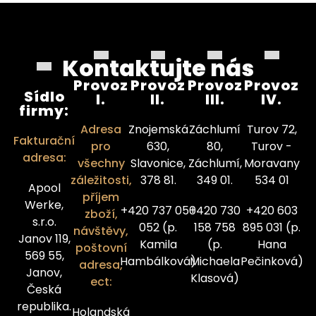
Kontaktujte nás
Provoz
Provoz
Provoz
Provoz
Sídlo
I.
II.
III.
IV.
firmy:
Adresa
Znojemská
Záchlumí
Turov 72,
Fakturační
pro
630,
80,
Turov -
adresa:
všechny
Slavonice,
Záchlumí,
Moravany
záležitosti,
378 81.
349 01.
534 01
Apool
příjem
Werke,
+420 737 050
+420 730
+420 603
zboží,
s.r.o.
052 (p.
158 758
895 031 (p.
návštěvy,
Janov 119,
Kamila
(p.
Hana
poštovní
569 55,
Hambálková)
Michaela
Pečinková)
adresa,
Janov,
Klasová)
ect:
Česká
republika.
Holandská