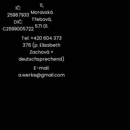
11,
IČ:
Moravská
25987933
Třebová,
DIČ:
571 01.
CZ699005722
Tel: +420 604 373
376 (p. Elisabeth
Zachová +
deutschsprechend)
E-mail:
a.werke@gmail.com